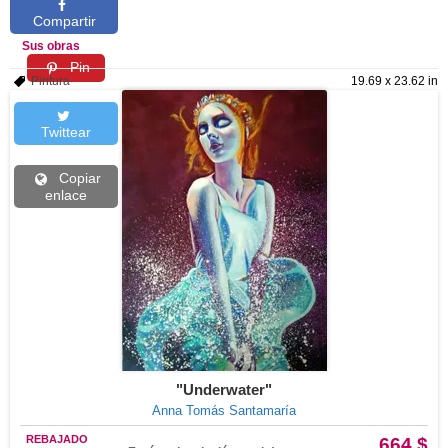
Compartir
Sus obras
Pin
Pintura
19.69 x 23.62 in
Twittear
Copiar
enlace
"Underwater"
Anna Tomás Santamaría
REBAJADO
664 $